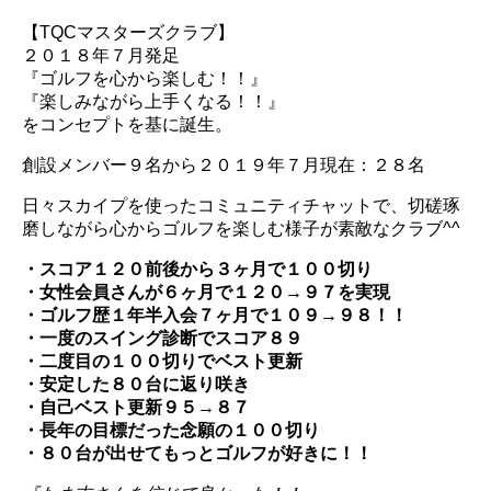
【TQCマスターズクラブ】
２０１８年７月発足
『ゴルフを心から楽しむ！！』
『楽しみながら上手くなる！！』
をコンセプトを基に誕生。
創設メンバー９名から２０１９年７月現在：２８名
日々スカイプを使ったコミュニティチャットで、切磋琢
磨しながら心からゴルフを楽しむ様子が素敵なクラブ^^
・スコア１２０前後から３ヶ月で１００切り
・女性会員さんが６ヶ月で１２０→９７を実現
・ゴルフ歴１年半入会７ヶ月で１０９→９８！！
・一度のスイング診断でスコア８９
・二度目の１００切りでベスト更新
・安定した８０台に返り咲き
・自己ベスト更新９５→８７
・長年の目標だった念願の１００切り
・８０台が出せてもっとゴルフが好きに！！