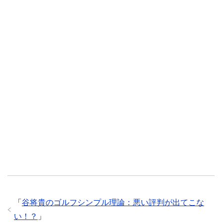
「
谷将貴のゴルフシンプル理論：悪い評判が出てこな
い！？
」