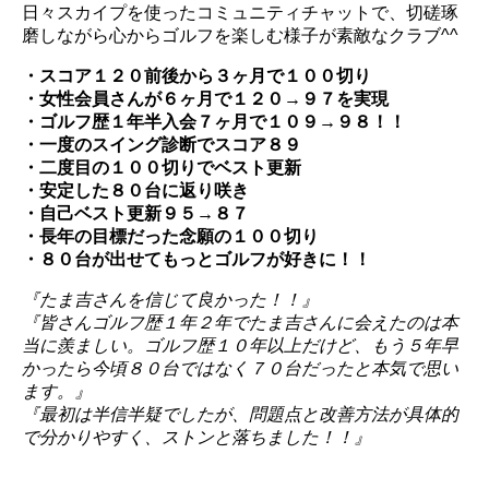
日々スカイプを使ったコミュニティチャットで、切磋琢
磨しながら心からゴルフを楽しむ様子が素敵なクラブ^^
・スコア１２０前後から３ヶ月で１００切り
・女性会員さんが６ヶ月で１２０→９７を実現
・ゴルフ歴１年半入会７ヶ月で１０９→９８！！
・一度のスイング診断でスコア８９
・二度目の１００切りでベスト更新
・安定した８０台に返り咲き
・自己ベスト更新９５→８７
・長年の目標だった念願の１００切り
・８０台が出せてもっとゴルフが好きに！！
『たま吉さんを信じて良かった！！』
『皆さんゴルフ歴１年２年でたま吉さんに会えたのは本
当に羨ましい。ゴルフ歴１０年以上だけど、もう５年早
かったら今頃８０台ではなく７０台だったと本気で思い
ます。』
『最初は半信半疑でしたが、問題点と改善方法が具体的
で分かりやすく、ストンと落ちました！！』