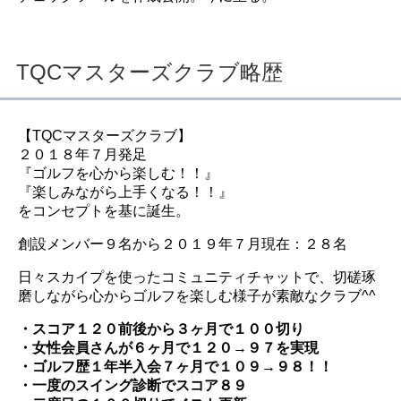
TQCマスターズクラブ略歴
【TQCマスターズクラブ】
２０１８年７月発足
『ゴルフを心から楽しむ！！』
『楽しみながら上手くなる！！』
をコンセプトを基に誕生。
創設メンバー９名から２０１９年７月現在：２８名
日々スカイプを使ったコミュニティチャットで、切磋琢
磨しながら心からゴルフを楽しむ様子が素敵なクラブ^^
・スコア１２０前後から３ヶ月で１００切り
・女性会員さんが６ヶ月で１２０→９７を実現
・ゴルフ歴１年半入会７ヶ月で１０９→９８！！
・一度のスイング診断でスコア８９