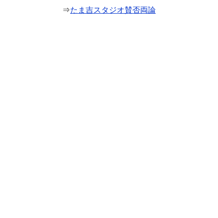
⇒
たま吉スタジオ賛否両論