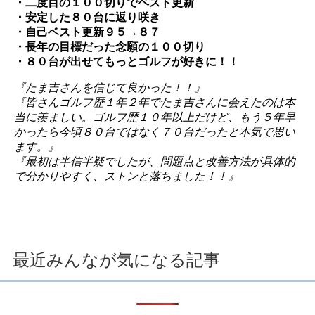
・二度目の１００切りでベスト更新
・安定した８０台に返り咲き
・自己ベスト更新９５→８７
・長年の目標だった念願の１００切り
・８０台が出せてもっとゴルフが好きに！！
『たま吉さんを信じて良かった！！』
『皆さんゴルフ歴１年２年でたま吉さんに会えたのは本
当に羨ましい。ゴルフ歴１０年以上だけど、もう５年早
かったら今頃８０台ではなく７０台だったと本気で思い
ます。』
『最初は半信半疑でしたが、問題点と改善方法が具体的
で分かりやすく、ストンと落ちました！！』
最近みんなが気になる記事