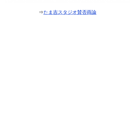
⇒
たま吉スタジオ賛否両論