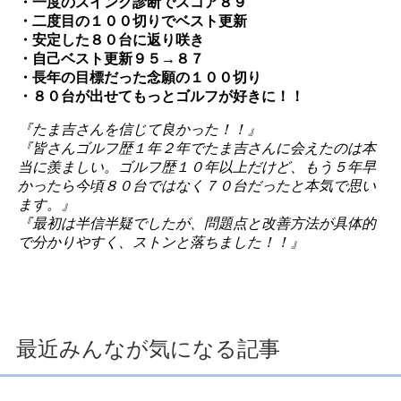
・一度のスイング診断でスコア８９
・二度目の１００切りでベスト更新
・安定した８０台に返り咲き
・自己ベスト更新９５→８７
・長年の目標だった念願の１００切り
・８０台が出せてもっとゴルフが好きに！！
『たま吉さんを信じて良かった！！』
『皆さんゴルフ歴１年２年でたま吉さんに会えたのは本
当に羨ましい。ゴルフ歴１０年以上だけど、もう５年早
かったら今頃８０台ではなく７０台だったと本気で思い
ます。』
『最初は半信半疑でしたが、問題点と改善方法が具体的
で分かりやすく、ストンと落ちました！！』
最近みんなが気になる記事