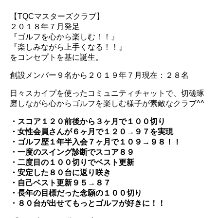
【TQCマスターズクラブ】
２０１８年７月発足
『ゴルフを心から楽しむ！！』
『楽しみながら上手くなる！！』
をコンセプトを基に誕生。
創設メンバー９名から２０１９年７月現在：２８名
日々スカイプを使ったコミュニティチャットで、切磋琢
磨しながら心からゴルフを楽しむ様子が素敵なクラブ^^
・スコア１２０前後から３ヶ月で１００切り
・女性会員さんが６ヶ月で１２０→９７を実現
・ゴルフ歴１年半入会７ヶ月で１０９→９８！！
・一度のスイング診断でスコア８９
・二度目の１００切りでベスト更新
・安定した８０台に返り咲き
・自己ベスト更新９５→８７
・長年の目標だった念願の１００切り
・８０台が出せてもっとゴルフが好きに！！