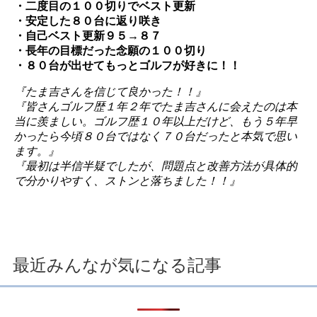
・二度目の１００切りでベスト更新
・安定した８０台に返り咲き
・自己ベスト更新９５→８７
・長年の目標だった念願の１００切り
・８０台が出せてもっとゴルフが好きに！！
『たま吉さんを信じて良かった！！』
『皆さんゴルフ歴１年２年でたま吉さんに会えたのは本
当に羨ましい。ゴルフ歴１０年以上だけど、もう５年早
かったら今頃８０台ではなく７０台だったと本気で思い
ます。』
『最初は半信半疑でしたが、問題点と改善方法が具体的
で分かりやすく、ストンと落ちました！！』
最近みんなが気になる記事