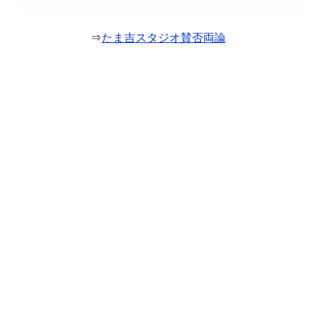
⇒
たま吉スタジオ賛否両論