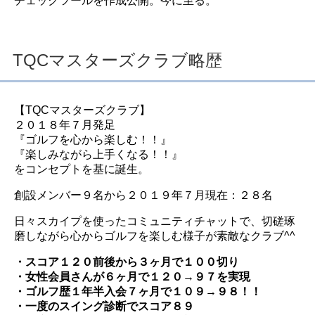
チェックツールを作成公開。今に至る。
TQCマスターズクラブ略歴
【TQCマスターズクラブ】
２０１８年７月発足
『ゴルフを心から楽しむ！！』
『楽しみながら上手くなる！！』
をコンセプトを基に誕生。
創設メンバー９名から２０１９年７月現在：２８名
日々スカイプを使ったコミュニティチャットで、切磋琢
磨しながら心からゴルフを楽しむ様子が素敵なクラブ^^
・スコア１２０前後から３ヶ月で１００切り
・女性会員さんが６ヶ月で１２０→９７を実現
・ゴルフ歴１年半入会７ヶ月で１０９→９８！！
・一度のスイング診断でスコア８９