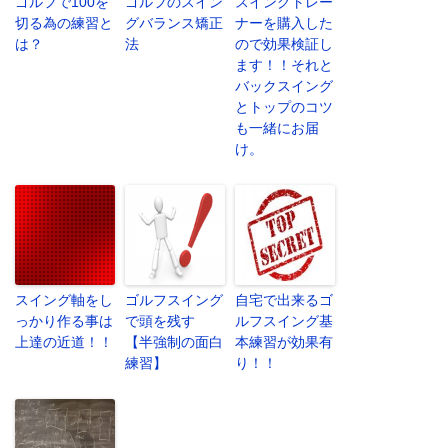
ゴルフで100を
ゴルフのスイン
スイングトレー
切る為の練習と
グバランス矯正
ナーを購入した
は？
法
ので効果検証し
ます！！それと
バックスイング
とトップのコツ
も一緒にお届
け。
スイング軸をし
ゴルフスイング
自宅で出来るゴ
っかり作る事は
で頭を残す
ルフスイング基
上達の近道！！
【半強制の面白
本練習が効果有
練習】
り！！