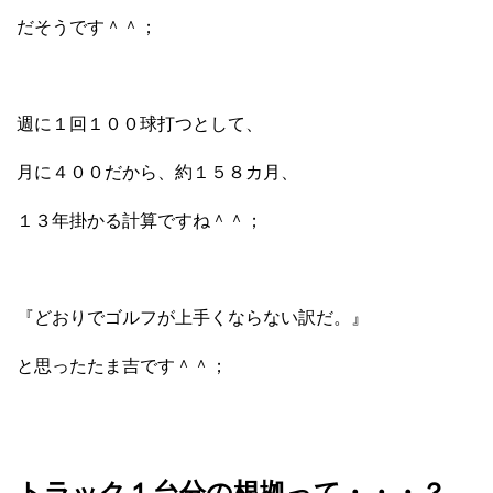
だそうです＾＾；
週に１回１００球打つとして、
月に４００だから、約１５８カ月、
１３年掛かる計算ですね＾＾；
『どおりでゴルフが上手くならない訳だ。』
と思ったたま吉です＾＾；
トラック１台分の根拠って・・・？