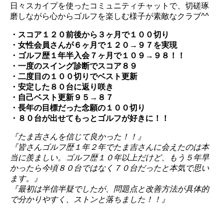
日々スカイプを使ったコミュニティチャットで、切磋琢
磨しながら心からゴルフを楽しむ様子が素敵なクラブ^^
・スコア１２０前後から３ヶ月で１００切り
・女性会員さんが６ヶ月で１２０→９７を実現
・ゴルフ歴１年半入会７ヶ月で１０９→９８！！
・一度のスイング診断でスコア８９
・二度目の１００切りでベスト更新
・安定した８０台に返り咲き
・自己ベスト更新９５→８７
・長年の目標だった念願の１００切り
・８０台が出せてもっとゴルフが好きに！！
『たま吉さんを信じて良かった！！』
『皆さんゴルフ歴１年２年でたま吉さんに会えたのは本
当に羨ましい。ゴルフ歴１０年以上だけど、もう５年早
かったら今頃８０台ではなく７０台だったと本気で思い
ます。』
『最初は半信半疑でしたが、問題点と改善方法が具体的
で分かりやすく、ストンと落ちました！！』