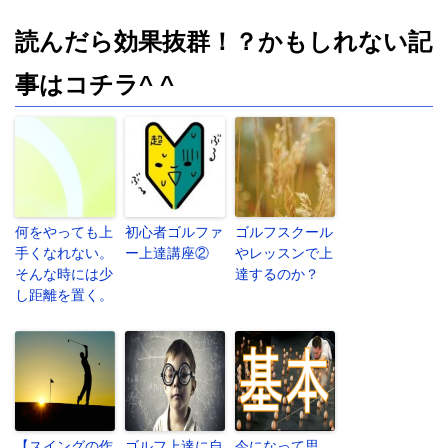
読んだら効果抜群！？かもしれない記
事はコチラ^ ^
何をやっても上
初心者ゴルファ
ゴルフスクール
手くなれない。
ー上達講座②
やレッスンで上
そんな時には少
達するのか？
し距離を置く。
【スイングの作
ゴルフ上達に自
今になって思