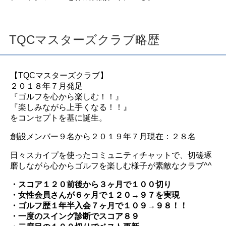
TQCマスターズクラブ略歴
【TQCマスターズクラブ】
２０１８年７月発足
『ゴルフを心から楽しむ！！』
『楽しみながら上手くなる！！』
をコンセプトを基に誕生。
創設メンバー９名から２０１９年７月現在：２８名
日々スカイプを使ったコミュニティチャットで、切磋琢
磨しながら心からゴルフを楽しむ様子が素敵なクラブ^^
・スコア１２０前後から３ヶ月で１００切り
・女性会員さんが６ヶ月で１２０→９７を実現
・ゴルフ歴１年半入会７ヶ月で１０９→９８！！
・一度のスイング診断でスコア８９