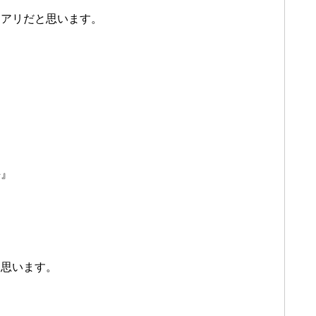
もアリだと思います。
＾
手』
と思います。